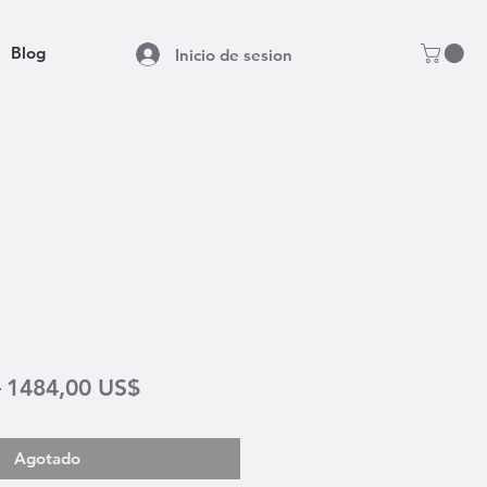
Blog
Inicio de sesion
Precio
Precio
 
1484,00 US$
de
oferta
Agotado