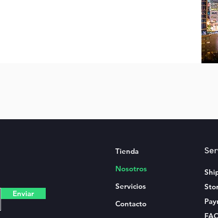
Ser
Tienda
Nosotros
Shi
Servicios
Sto
Enviar
Pay
Contacto
FA